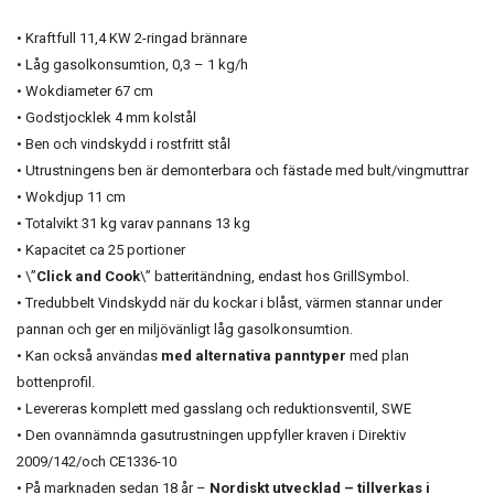
• Kraftfull 11,4 KW 2-ringad brännare
• Låg gasolkonsumtion, 0,3 – 1 kg/h
• Wokdiameter 67 cm
• Godstjocklek 4 mm kolstål
• Ben och vindskydd i rostfritt stål
• Utrustningens ben är demonterbara och fästade med bult/vingmuttrar
• Wokdjup 11 cm
• Totalvikt 31 kg varav pannans 13 kg
• Kapacitet ca 25 portioner
• \”
Click and Cook
\” batteritändning, endast hos GrillSymbol.
• Tredubbelt Vindskydd när du kockar i blåst, värmen stannar under
pannan och ger en miljövänligt låg gasolkonsumtion.
• Kan också användas
med alternativa panntyper
med plan
bottenprofil.
• Levereras komplett med gasslang och reduktionsventil, SWE
• Den ovannämnda gasutrustningen uppfyller kraven i Direktiv
2009/142/och CE1336-10
• På marknaden sedan 18 år –
Nordiskt utvecklad – tillverkas i