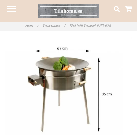
Hem
/
Wok-paket
/
Stekhäll Wokset PRO-675