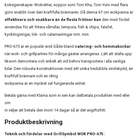
kokegenskaper. Wokrätter, soppor som Tom Kha, Tom Yum med flera
görs snabbt över den kraftfulla brännaren. Då denna 67 cm wokpanna är
effektivare och snabbare än de flesta fritöser kan
den med fördel
användas för att fritera vårrullar, tempura, fish & chips, falafel,
kycklingvingar, lök- och calamariringar mm. mm
PRO-675 är en populär wok både bland
catering- och hemmakockar
när wok- och grillparties för många gäster arrangeras. Lätt att ställa upp
liksom demontera och enkelt att vid behov transportera i alla vanliga
bilar. Den robusta konstruktionen med sitt unika tredubbla vindskydd, en
kraftfull brännare och en riktig
wokpanna är en mycket väl fungerande enhet.
Betala gärna med Klarna som ni sen kan delbetala produkten med eller
om
ni väljer att betala den inom 14 dagar så är det avgiftsfritt.
Produktbeskrivning
Teknik och fördelar med GrillSymbol WOK PRO-675 :