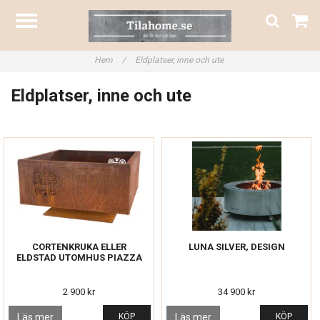
Hem
/
Eldplatser, inne och ute
Eldplatser, inne och ute
CORTENKRUKA ELLER
LUNA SILVER, DESIGN
ELDSTAD UTOMHUS PIAZZA
2 900 kr
34 900 kr
Läs mer
KÖP
Läs mer
KÖP