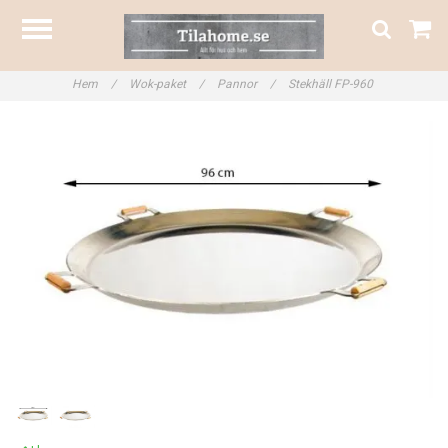
Hem
/
Wok-paket
/
Pannor
/
Stekhäll FP-960