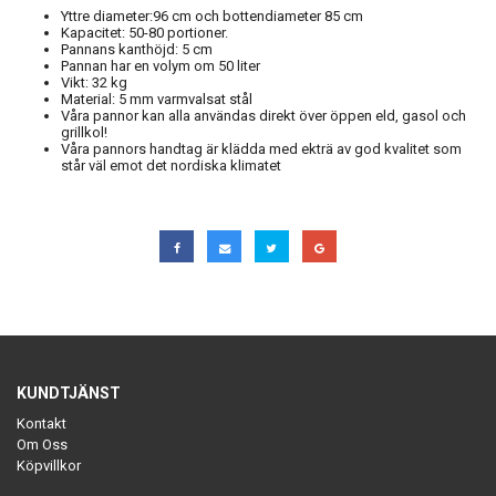
Yttre diameter:96 cm och bottendiameter 85 cm
Kapacitet: 50-80 portioner.
Pannans kanthöjd: 5 cm
Pannan har en volym om 50 liter
Vikt: 32 kg
Material: 5 mm varmvalsat stål
Våra pannor kan alla användas direkt över öppen eld, gasol och
grillkol!
Våra pannors handtag är klädda med ekträ av god kvalitet som
står väl emot det nordiska klimatet
KUNDTJÄNST
Kontakt
Om Oss
Köpvillkor