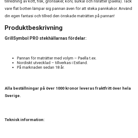
tillredning av kött, fisk, grönsaker, korv, surkål och risrätter (paella). Tack
vare flat botten lämpar sig pannan även för att steka pannkakor. Använd
din egen fantasi och tillred den önskade maträtten på pannan!
Produktbeskrivning
GrillSymbol PRO stekhällarnas fördelar:
Pannan för maträtter med volym – Paella t.ex.
Nordiskt utvecklad – tillverkas i Estland.
På marknaden sedan 18 år.
Alla beställningar på över 1000 kronor leveras fraktfritt över hela
Sverige.
Teknisk information: