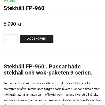
I lager.
Stekhäll FP-960
5 990 kr
LÄGG I KORGEN
Stekhäll FP-960 . Passar både
stekhäll och wok-paketen 9 serien.
En panna för catering åt stora sällskap, möjliggör att tillaga olika
maträtter av såväl färska som förgräddade råvaror. Pannans flata botten
möjliggör att hålla maten varm effektivt och man undviker att all vätska
samlas i mitten av pannan och att maten vid kanterna blir torr. Passar för