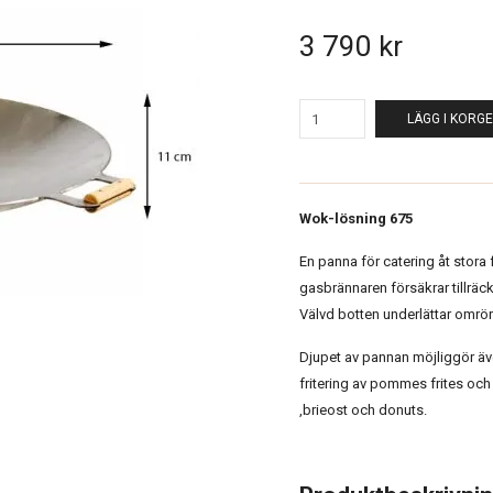
3 790 kr
LÄGG I KORG
Wok-lösning 675
En panna för catering åt stora 
gasbrännaren försäkrar tillräc
Välvd botten underlättar omrör
Djupet av pannan möjliggör äv
fritering av pommes frites och 
,brieost och donuts.