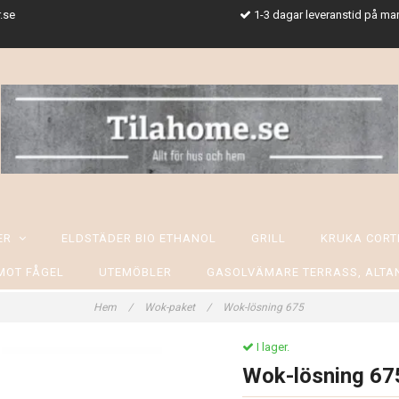
.se
1-3 dagar leveranstid på ma
SER
ELDSTÄDER BIO ETHANOL
GRILL
KRUKA CORT
MOT FÅGEL
UTEMÖBLER
GASOLVÄMARE TERRASS, ALTA
Hem
/
Wok-paket
/
Wok-lösning 675
I lager.
Wok-lösning 67