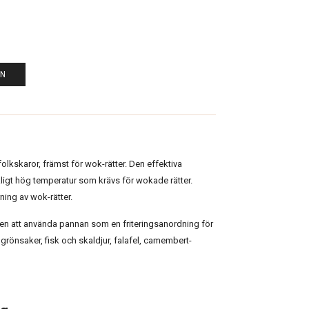
EN
folkskaror, främst för wok-rätter. Den effektiva
kligt hög temperatur som krävs för wokade rätter.
ning av wok-rätter.
en att använda pannan som en friteringsanordning för
grönsaker, fisk och skaldjur, falafel, camembert-