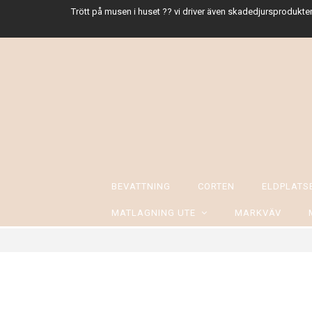
Trött på musen i huset ?? vi driver även skadedjursprodukter
BEVATTNING
CORTEN
ELDPLAT
MATLAGNING UTE
MARKVÄV