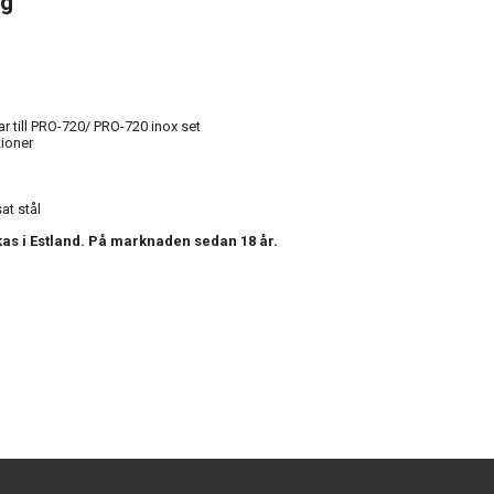
ng
 till PRO-720/ PRO-720 inox set
tioner
at stål
rkas i Estland. På marknaden sedan 18 år.