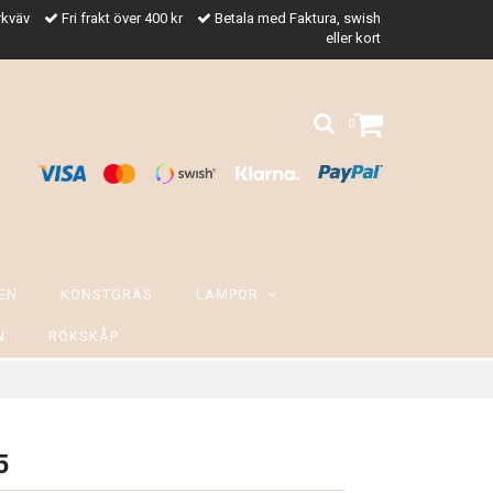
rkväv
Fri frakt över 400 kr
Betala med Faktura, swish
eller kort
0
EN
KONSTGRÄS
LAMPOR
N
RÖKSKÅP
5