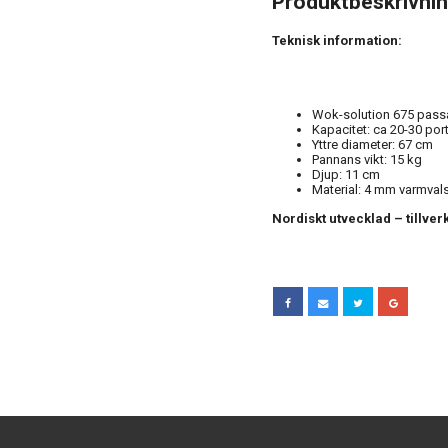
Produktbeskrivni
Teknisk information:
Wok-solution 675 passar
Kapacitet: ca 20-30 por
Yttre diameter: 67 cm
Pannans vikt: 15 kg
Djup: 11 cm
Material: 4 mm varmvals
Nordiskt utvecklad – tillve