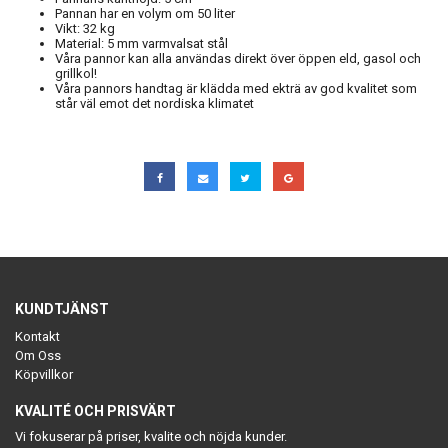
Pannan har en volym om 50 liter
Vikt: 32 kg
Material: 5 mm varmvalsat stål
Våra pannor kan alla användas direkt över öppen eld, gasol och
grillkol!
Våra pannors handtag är klädda med ekträ av god kvalitet som
står väl emot det nordiska klimatet
KUNDTJÄNST
Kontakt
Om Oss
Köpvillkor
KVALITÉ OCH PRISVÄRT
Vi fokuserar på priser, kvalite och nöjda kunder.