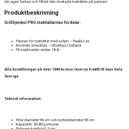
din egen fantasi och tillred den önskade maträtten på pannan!
Produktbeskrivning
GrillSymbol PRO stekhällarnas fördelar:
Pannan för maträtter med volym – Paella t.ex.
Nordiskt utvecklad – tillverkas i Estland.
På marknaden sedan 18 år.
Alla beställningar på över 1000 kronor leveras fraktfritt över hela
Sverige.
Teknisk information:
Yttre diameter:96 cm och bottendiameter 85 cm
Kapacitet: 50-80 portioner.
Pannans kanthöjd: 5 cm