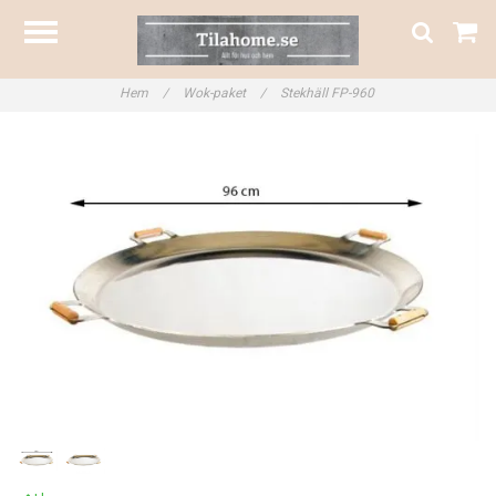
Hem
/
Wok-paket
/
Stekhäll FP-960