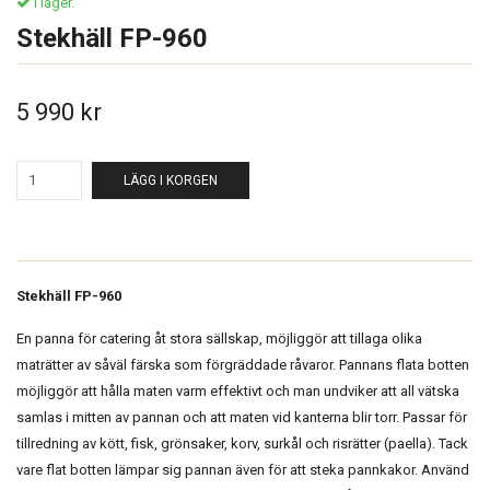
I lager.
Stekhäll FP-960
5 990 kr
LÄGG I KORGEN
Stekhäll FP-960
En panna för catering åt stora sällskap, möjliggör att tillaga olika
maträtter av såväl färska som förgräddade råvaror. Pannans flata botten
möjliggör att hålla maten varm effektivt och man undviker att all vätska
samlas i mitten av pannan och att maten vid kanterna blir torr. Passar för
tillredning av kött, fisk, grönsaker, korv, surkål och risrätter (paella). Tack
vare flat botten lämpar sig pannan även för att steka pannkakor. Använd