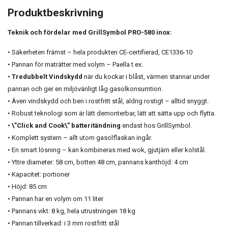
Produktbeskrivning
Teknik och fördelar med GrillSymbol PRO-580 inox:
• Säkerheten främst – hela produkten CE-certifierad, CE1336-10
• Pannan för maträtter med volym – Paella t.ex.
•
Tredubbelt Vindskydd
när du kockar i blåst, värmen stannar under
pannan och ger en miljövänligt låg gasolkonsumtion.
• Även vindskydd och ben i rostfritt stål, aldrig rostigt – alltid snyggt.
• Robust teknologi som är lätt demonterbar, lätt att sätta upp och flytta.
•
\”Click and Cook\” batteritändning
endast hos GrillSymbol.
• Komplett system – allt utom gasolflaskan ingår.
• En smart lösning – kan kombineras med wok, gjutjärn eller kolstål.
• Yttre diameter: 58 cm, botten 48 cm, pannans kanthöjd: 4 cm
• Kapacitet: portioner
• Höjd: 85 cm
• Pannan har en volym om 11 liter
• Pannans vikt: 8 kg, hela utrustningen 18 kg
• Pannan tillverkad: i 3 mm rostfritt stål