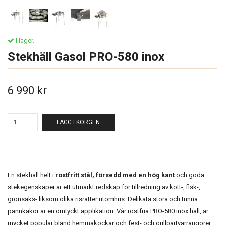
I lager.
Stekhäll Gasol PRO-580 inox
6 990 kr
LÄGG I KORGEN
En stekhäll helt i
rostfritt stål, försedd med en hög kant
och goda
stekegenskaper är ett utmärkt redskap för tillredning av kött-, fisk-,
grönsaks- liksom olika risrätter utomhus. Delikata stora och tunna
pannkakor är en omtyckt applikation. Vår rostfria PRO-580 inox häll, är
mycket populär bland hemmakockar och fest- och grillpartyarrangörer.