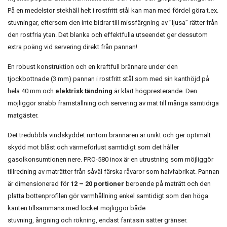
På en medelstor stekhäll helt i rostfritt stål kan man med fördel göra t.ex.
stuvningar, eftersom den inte bidrar till missfärgning av ”ljusa” rätter från
den rostfria ytan. Det blanka och effektfulla utseendet ger dessutom
extra poäng vid servering direkt från pannan!
En robust konstruktion och en kraftfull brännare under den
tjockbottnade (3 mm) pannan i rostfritt stål som med sin kanthöjd på
hela 40 mm och
elektrisk tändning
är klart högpresterande. Den
möjliggör snabb framställning och servering av mat till många samtidiga
matgäster.
Det tredubbla vindskyddet runtom brännaren är unikt och ger optimalt
skydd mot blåst och värmeförlust samtidigt som det håller
gasolkonsumtionen nere. PRO-580 inox är en utrustning som möjliggör
tillredning av maträtter från såväl färska råvaror som halvfabrikat. Pannan
är dimensionerad för
12 – 20 portioner
beroende på maträtt och den
platta bottenprofilen gör varmhållning enkel samtidigt som den höga
kanten tillsammans med locket möjliggör både
stuvning, ångning och rökning, endast fantasin sätter gränser.