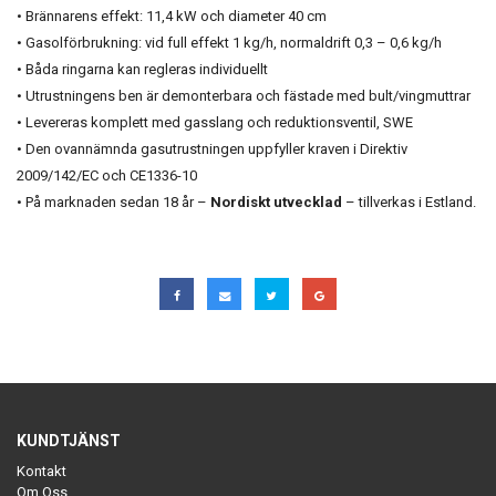
• Brännarens effekt: 11,4 kW och diameter 40 cm
• Gasolförbrukning: vid full effekt 1 kg/h, normaldrift 0,3 – 0,6 kg/h
• Båda ringarna kan regleras individuellt
• Utrustningens ben är demonterbara och fästade med bult/vingmuttrar
• Levereras komplett med gasslang och reduktionsventil, SWE
• Den ovannämnda gasutrustningen uppfyller kraven i Direktiv
2009/142/EC och CE1336-10
• På marknaden sedan 18 år –
Nordiskt utvecklad
– tillverkas i Estland.
KUNDTJÄNST
Kontakt
Om Oss