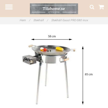
Hem
/
Stekhäll
/
Stekhäll Gasol PRO-580 inox