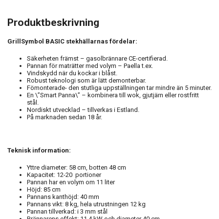
Produktbeskrivning
GrillSymbol BASIC stekhällarnas fördelar:
Säkerheten främst – gasolbrännare CE-certifierad.
Pannan för maträtter med volym – Paella t.ex.
Vindskydd när du kockar i blåst.
Robust teknologi som är lätt demonterbar.
Fömonterade- den stutliga uppställningen tar mindre än 5 minuter.
En \”Smart Panna\” – kombinera till wok, gjutjärn eller rostfritt
stål.
Nordiskt utvecklad – tillverkas i Estland.
På marknaden sedan 18 år.
Teknisk information:
Yttre diameter: 58 cm, botten 48 cm
Kapacitet: 12-20 portioner
Pannan har en volym om 11 liter
Höjd: 85 cm
Pannans kanthöjd: 40 mm
Pannans vikt: 8 kg, hela utrustningen 12 kg
Pannan tillverkad: i 3 mm stål
Brännarens effekt: 11,4 kW och diameter 40 cm