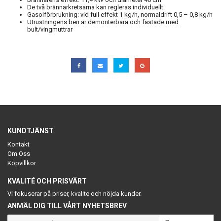
De två brännarkretsarna kan regleras individuellt
Gasolförbrukning: vid full effekt 1 kg/h, normaldrift 0,5 – 0,8 kg/h
Utrustningens ben är demonterbara och fästade med
bult/vingmuttrar
KUNDTJÄNST
Kontakt
Om Oss
Köpvillkor
KVALITÉ OCH PRISVÄRT
Vi fokuserar på priser, kvalite och nöjda kunder.
ANMÄL DIG TILL VÅRT NYHETSBREV