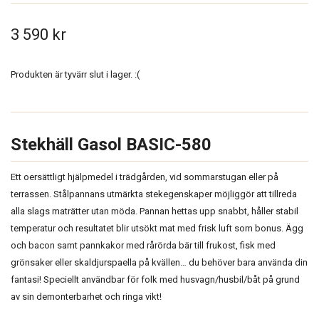
3 590 kr
Produkten är tyvärr slut i lager. :(
Stekhäll Gasol BASIC-580
Ett oersättligt hjälpmedel i trädgården, vid sommarstugan eller på
terrassen. Stålpannans utmärkta stekegenskaper möjliggör att tillreda
alla slags maträtter utan möda. Pannan hettas upp snabbt, håller stabil
temperatur och resultatet blir utsökt mat med frisk luft som bonus. Ägg
och bacon samt pannkakor med rårörda bär till frukost, fisk med
grönsaker eller skaldjurspaella på kvällen… du behöver bara använda din
fantasi! Speciellt användbar för folk med husvagn/husbil/båt på grund
av sin demonterbarhet och ringa vikt!