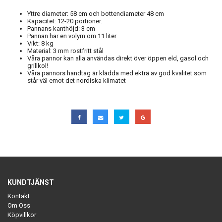
Yttre diameter: 58 cm och bottendiameter 48 cm
Kapacitet: 12-20 portioner.
Pannans kanthöjd: 3 cm
Pannan har en volym om 11 liter
Vikt: 8 kg
Material: 3 mm rostfritt stål
Våra pannor kan alla användas direkt över öppen eld, gasol och
grillkol!
Våra pannors handtag är klädda med ekträ av god kvalitet som
står väl emot det nordiska klimatet
KUNDTJÄNST
Kontakt
Om Oss
Köpvillkor