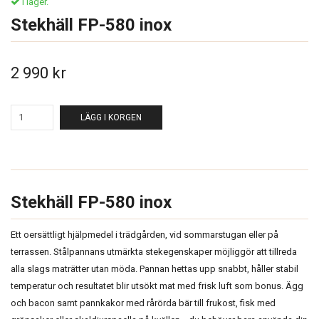
I lager.
Stekhäll FP-580 inox
2 990 kr
LÄGG I KORGEN
Stekhäll FP-580 inox
Ett oersättligt hjälpmedel i trädgården, vid sommarstugan eller på
terrassen. Stålpannans utmärkta stekegenskaper möjliggör att tillreda
alla slags maträtter utan möda. Pannan hettas upp snabbt, håller stabil
temperatur och resultatet blir utsökt mat med frisk luft som bonus. Ägg
och bacon samt pannkakor med rårörda bär till frukost, fisk med