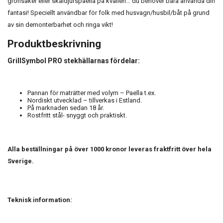
grönsaker eller skaldjurspaella på kvällen… du behöver bara använda din
fantasi! Speciellt användbar för folk med husvagn/husbil/båt på grund
av sin demonterbarhet och ringa vikt!
Produktbeskrivning
GrillSymbol PRO stekhällarnas fördelar:
Pannan för maträtter med volym – Paella t.ex.
Nordiskt utvecklad – tillverkas i Estland.
På marknaden sedan 18 år.
Rostfritt stål- snyggt och praktiskt.
Alla beställningar på över 1000 kronor leveras fraktfritt över hela
Sverige.
Teknisk information: