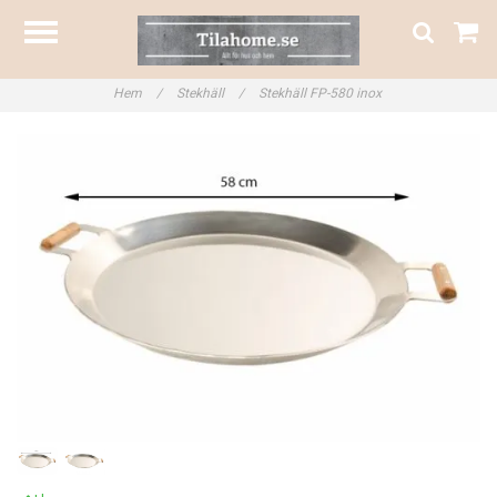
Hem
/
Stekhäll
/
Stekhäll FP-580 inox