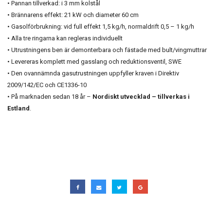
• Pannan tillverkad: i 3 mm kolstål
• Brännarens effekt: 21 kW och diameter 60 cm
• Gasolförbrukning: vid full effekt 1,5 kg/h, normaldrift 0,5 – 1 kg/h
• Alla tre ringarna kan regleras individuellt
• Utrustningens ben är demonterbara och fästade med bult/vingmuttrar
• Levereras komplett med gasslang och reduktionsventil, SWE
• Den ovannämnda gasutrustningen uppfyller kraven i Direktiv
2009/142/EC och CE1336-10
• På marknaden sedan 18 år –
Nordiskt utvecklad – tillverkas i
Estland
.