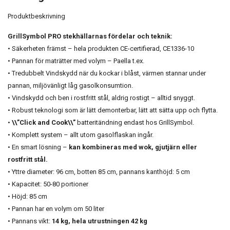
Produktbeskrivning
GrillSymbol PRO stekhällarnas fördelar och teknik:
• Säkerheten främst – hela produkten CE-certifierad, CE1336-10
• Pannan för maträtter med volym – Paella t.ex.
• Tredubbelt Vindskydd när du kockar i blåst, värmen stannar under
pannan, miljövänligt låg gasolkonsumtion.
• Vindskydd och ben i rostfritt stål, aldrig rostigt – alltid snyggt.
• Robust teknologi som är lätt demonterbar, lätt att sätta upp och flytta.
•
\\”Click and Cook\\”
batteritändning endast hos GrillSymbol.
• Komplett system – allt utom gasolflaskan ingår.
• En smart lösning –
kan kombineras med wok, gjutjärn eller
rostfritt stål.
• Yttre diameter: 96 cm, botten 85 cm, pannans kanthöjd: 5 cm
• Kapacitet: 50-80 portioner
• Höjd: 85 cm
• Pannan har en volym om 50 liter
• Pannans vikt:
14 kg, hela utrustningen 42 kg