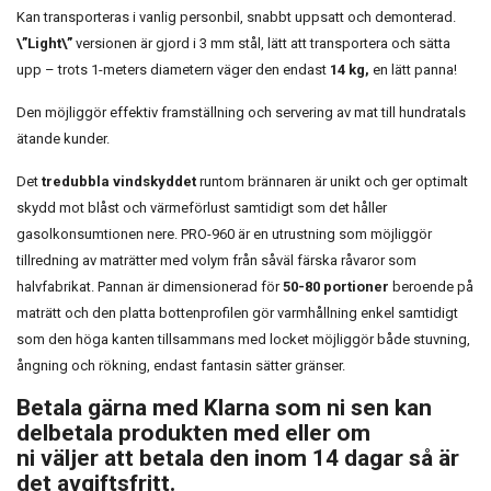
Kan transporteras i vanlig personbil, snabbt uppsatt och demonterad.
\”Light\”
versionen är gjord i 3 mm stål, lätt att transportera och sätta
upp – trots 1-meters diametern väger den endast
14 kg,
en lätt panna!
Den möjliggör effektiv framställning och servering av mat till hundratals
ätande kunder.
Det
tredubbla vindskyddet
runtom brännaren är unikt och ger optimalt
skydd mot blåst och värmeförlust samtidigt som det håller
gasolkonsumtionen nere. PRO-960 är en utrustning som möjliggör
tillredning av maträtter med volym från såväl färska råvaror som
halvfabrikat. Pannan är dimensionerad för
50-80 portioner
beroende på
maträtt och den platta bottenprofilen gör varmhållning enkel samtidigt
som den höga kanten tillsammans med locket möjliggör både stuvning,
ångning och rökning, endast fantasin sätter gränser.
Betala gärna med Klarna som ni sen kan
delbetala produkten med eller om
ni väljer att betala den inom 14 dagar så är
det avgiftsfritt.