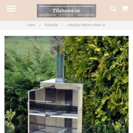
Hem
/
Rökskåp
/
rökskåp Mellan röken el