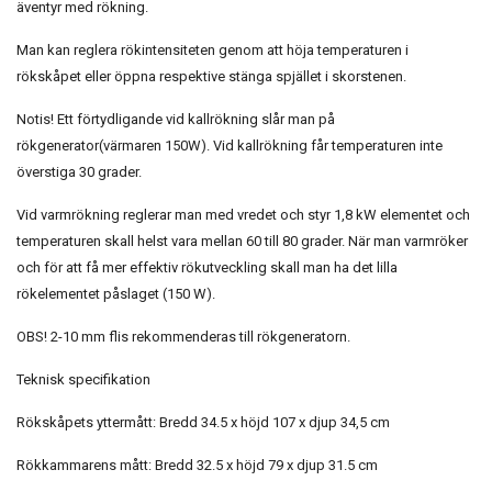
äventyr med rökning.
Man kan reglera rökintensiteten genom att höja temperaturen i
rökskåpet eller öppna respektive stänga spjället i skorstenen.
Notis! Ett förtydligande vid kallrökning slår man på
rökgenerator(värmaren 150W). Vid kallrökning får temperaturen inte
överstiga 30 grader.
Vid varmrökning reglerar man med vredet och styr 1,8 kW elementet och
temperaturen skall helst vara mellan 60 till 80 grader. När man varmröker
och för att få mer effektiv rökutveckling skall man ha det lilla
rökelementet påslaget (150 W).
OBS! 2-10 mm flis rekommenderas till rökgeneratorn.
Teknisk specifikation
Rökskåpets yttermått: Bredd 34.5 x höjd 107 x djup 34,5 cm
Rökkammarens mått: Bredd 32.5 x höjd 79 x djup 31.5 cm