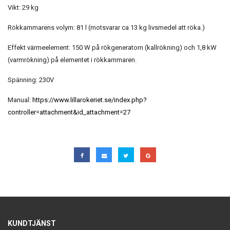
Vikt: 29 kg
Rökkammarens volym: 81 l (motsvarar ca 13 kg livsmedel att röka.)
Effekt värmeelement: 150 W på rökgeneratorn (kallrökning) och 1,8 kW
(varmrökning) på elementet i rökkammaren.
Spänning: 230V
Manual:
https://www.lillarokeriet.se/index.php?
controller=attachment&id_attachment=27
KUNDTJÄNST