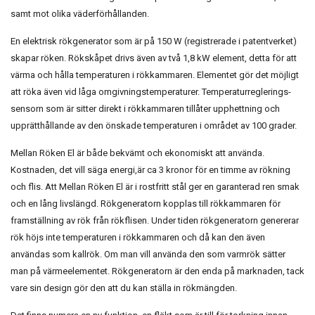
samt mot olika väderförhållanden.
En elektrisk rökgenerator som är på 150 W (registrerade i patentverket)
skapar röken. Rökskåpet drivs även av två 1,8 kW element, detta för att
värma och hålla temperaturen i rökkammaren. Elementet gör det möjligt
att röka även vid låga omgivningstemperaturer. Temperaturreglerings-
sensorn som är sitter direkt i rökkammaren tillåter upphettning och
upprätthållande av den önskade temperaturen i området av 100 grader.
Mellan Röken El är både bekvämt och ekonomiskt att använda.
Kostnaden, det vill säga energi,är ca 3 kronor för en timme av rökning
och flis. Att Mellan Röken El är i rostfritt stål ger en garanterad ren smak
och en lång livslängd. Rökgeneratorn kopplas till rökkammaren för
framställning av rök från rökflisen. Under tiden rökgeneratorn genererar
rök höjs inte temperaturen i rökkammaren och då kan den även
användas som kallrök. Om man vill använda den som varmrök sätter
man på värmeelementet. Rökgeneratorn är den enda på marknaden, tack
vare sin design gör den att du kan ställa in rökmängden.