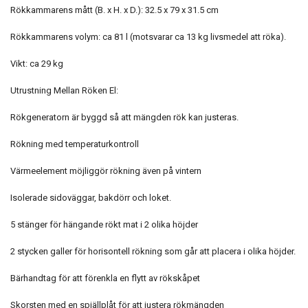
Rökkammarens mått (B. x H. x D.): 32.5 x 79 x 31.5 cm
Rökkammarens volym: ca 81 l (motsvarar ca 13 kg livsmedel att röka).
Vikt: ca 29 kg
Utrustning Mellan Röken El:
Rökgeneratorn är byggd så att mängden rök kan justeras.
Rökning med temperaturkontroll
Värmeelement möjliggör rökning även på vintern
Isolerade sidoväggar, bakdörr och loket.
5 stänger för hängande rökt mat i 2 olika höjder
2 stycken galler för horisontell rökning som går att placera i olika höjder.
Bärhandtag för att förenkla en flytt av rökskåpet
Skorsten med en spjällplåt för att justera rökmängden