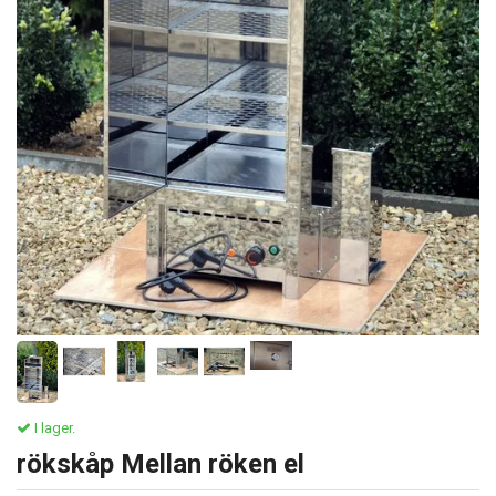
I lager.
rökskåp Mellan röken el