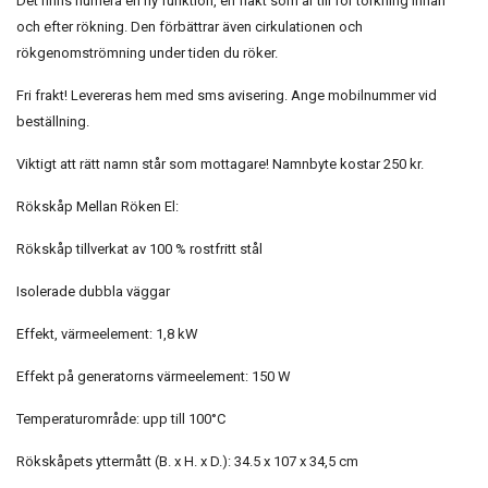
Det finns numera en ny funktion, en fläkt som är till för torkning innan
och efter rökning. Den förbättrar även cirkulationen och
rökgenomströmning under tiden du röker.
Fri frakt! Levereras hem med sms avisering. Ange mobilnummer vid
beställning.
Viktigt att rätt namn står som mottagare! Namnbyte kostar 250 kr.
Rökskåp Mellan Röken El:
Rökskåp tillverkat av 100 % rostfritt stål
Isolerade dubbla väggar
Effekt, värmeelement: 1,8 kW
Effekt på generatorns värmeelement: 150 W
Temperaturområde: upp till 100°C
Rökskåpets yttermått (B. x H. x D.): 34.5 x 107 x 34,5 cm