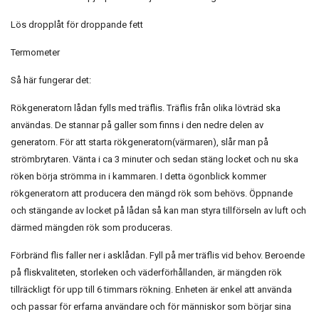
Lös dropplåt för droppande fett
Termometer
Så här fungerar det:
Rökgeneratorn lådan fylls med träflis. Träflis från olika lövträd ska
användas. De stannar på galler som finns i den nedre delen av
generatorn. För att starta rökgeneratorn(värmaren), slår man på
strömbrytaren. Vänta i ca 3 minuter och sedan stäng locket och nu ska
röken börja strömma in i kammaren. I detta ögonblick kommer
rökgeneratorn att producera den mängd rök som behövs. Öppnande
och stängande av locket på lådan så kan man styra tillförseln av luft och
därmed mängden rök som produceras.
Förbränd flis faller ner i asklådan. Fyll på mer träflis vid behov. Beroende
på fliskvaliteten, storleken och väderförhållanden, är mängden rök
tillräckligt för upp till 6 timmars rökning. Enheten är enkel att använda
och passar för erfarna användare och för människor som börjar sina