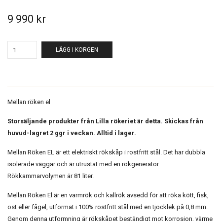
9 990 kr
LÄGG I KORGEN
Mellan röken el
Storsäljande produkter från Lilla rökeriet är detta. Skickas från
huvud-lagret 2 ggr i veckan. Alltid i lager.
Mellan Röken EL är ett elektriskt rökskåp i rostfritt stål. Det har dubbla
isolerade väggar och är utrustat med en rökgenerator.
Rökkammarvolymen är 81 liter.
Mellan Röken El är en varmrök och kallrök avsedd för att röka kött, fisk,
ost eller fågel, utformat i 100% rostfritt stål med en tjocklek på 0,8 mm.
Genom denna utformning är rökskåpet beständigt mot korrosion, värme