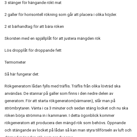
3 stänger för hängande rökt mat
2 galler för horisontell rökning som går att placera i olika höjder.
2 st bärhandtag för att bära röken
Skorsten med en spjällplåt för att justera mängden rök
Lös dropplåt för droppande fett
Termometer
Så här fungerar det:
Rökgeneratorn lådan fylls med träflis. Träflis från olika lövträd ska
användas. De stannar på galler som finns i den nedre delen av
generatorn. För att starta rökgeneratorn(värmaren), slår man på
strömbrytaren. Vänta i ca 3 minuter och sedan stäng locket och nu ska
röken börja strömma in i kammaren. I detta ögonblick kommer
rökgeneratorn att producera den mängd rök som behövs. Öppnande
och stängande av locket på lådan så kan man styra tillförseln av luft och