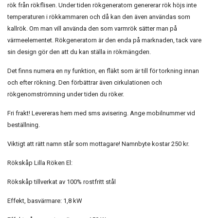
rök från rökflisen. Under tiden rökgeneratorn genererar rök höjs inte
temperaturen i rökkammaren och då kan den även användas som
kallrök. Om man vill använda den som varmrök sätter man på
värmeelementet. Rökgeneratorn är den enda på marknaden, tack vare
sin design gör den att du kan ställa in rökmängden.
Det finns numera en ny funktion, en fläkt som är till för torkning innan
och efter rökning. Den förbättrar även cirkulationen och
rökgenomströmning under tiden du röker.
Fri frakt! Levereras hem med sms avisering. Ange mobilnummer vid
beställning.
Viktigt att rätt namn står som mottagare! Namnbyte kostar 250 kr.
Rökskåp Lilla Röken El:
Rökskåp tillverkat av 100% rostfritt stål
Effekt, basvärmare: 1,8 kW