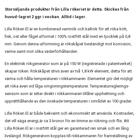
Storsäljande produkter från Lilla rökeriet är detta. Skickas från
huvud-lagret 2 ggr i veckan. Alltid i lager.
Lilla Röken El är en kombinerad varmrök och kallrök för att röka kött,
fisk, ost eller fågel utformat i 100% rostfritt stål med en tjocklek på 0,8
mm. Genom denna utformning är rökskåpet beständigt mot korrosion,
värme samt mot olika väderförhållanden.
En elektrisk rökgenerator som är på 150 W (registrerade i patentverket)
skapar röken. Rökskåpet drivs även av två 1,8 kW element, detta för att
värma och hålla temperaturen i rökkammaren. Elementet gör det möjligt
att röka även vid låga omgivningstemperaturer. Temperaturreglerings-
sensorn som är sitter direkt i rökkammaren tillåter upphettning och
upprätthållande av den önskade temperaturen i området av 100 grader.
Lilla Röken El är både bekvämt och ekonomiskt att använda. Kostnaden,
det vill säga energi,är ca 3 kronor för en timme av rökning och flis. Att
Lilla Röken El är i rostfritt stål ger en garanterad ren smak och en lång
livslängd. Rökgeneratorn kopplas till rökkammaren för framställning av