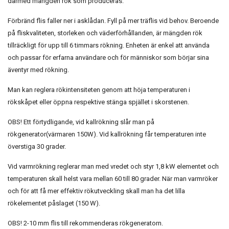
därmed mängden rök som produceras.
Förbränd flis faller ner i asklådan. Fyll på mer träflis vid behov. Beroende
på fliskvaliteten, storleken och väderförhållanden, är mängden rök
tillräckligt för upp till 6 timmars rökning. Enheten är enkel att använda
och passar för erfarna användare och för människor som börjar sina
äventyr med rökning.
Man kan reglera rökintensiteten genom att höja temperaturen i
rökskåpet eller öppna respektive stänga spjället i skorstenen.
OBS! Ett förtydligande, vid kallrökning slår man på
rökgenerator(värmaren 150W). Vid kallrökning får temperaturen inte
överstiga 30 grader.
Vid varmrökning reglerar man med vredet och styr 1,8 kW elementet och
temperaturen skall helst vara mellan 60 till 80 grader. När man varmröker
och för att få mer effektiv rökutveckling skall man ha det lilla
rökelementet påslaget (150 W).
OBS! 2-10 mm flis till rekommenderas rökgeneratorn.