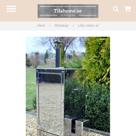
Hem
/
Rökskåp
/
Lilla röken el