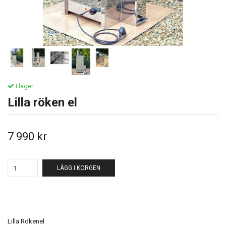
I lager.
Lilla röken el
7 990 kr
LÄGG I KORGEN
Lilla Rökenel