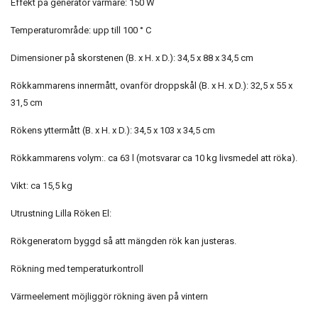
Effekt på generator värmare: 150 W
Temperaturområde: upp till 100 ° C
Dimensioner på skorstenen (B. x H. x D.): 34,5 x 88 x 34,5 cm
Rökkammarens innermått, ovanför droppskål (B. x H. x D.): 32,5 x 55 x
31,5 cm
Rökens yttermått (B. x H. x D.): 34,5 x 103 x 34,5 cm
Rökkammarens volym:. ca 63 l (motsvarar ca 10 kg livsmedel att röka).
Vikt: ca 15,5 kg
Utrustning Lilla Röken El:
Rökgeneratorn byggd så att mängden rök kan justeras.
Rökning med temperaturkontroll
Värmeelement möjliggör rökning även på vintern