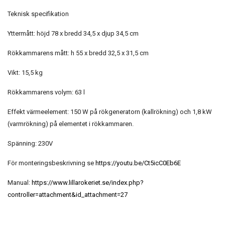
Teknisk specifikation
Yttermått: höjd 78 x bredd 34,5 x djup 34,5 cm
Rökkammarens mått: h 55 x bredd 32,5 x 31,5 cm
Vikt: 15,5 kg
Rökkammarens volym: 63 l
Effekt värmeelement: 150 W på rökgeneratorn (kallrökning) och 1,8 kW
(varmrökning) på elementet i rökkammaren.
Spänning: 230V
För monteringsbeskrivning se
https://youtu.be/Ct5icC0Eb6E
Manual:
https://www.lillarokeriet.se/index.php?
controller=attachment&id_attachment=27