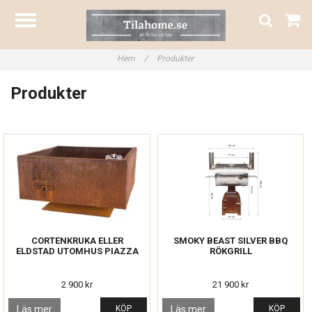
Hem
/
Produkter
Produkter
CORTENKRUKA ELLER
SMOKY BEAST SILVER BBQ
ELDSTAD UTOMHUS PIAZZA
RÖKGRILL
2 900 kr
21 900 kr
Läs mer
KÖP
Läs mer
KÖP