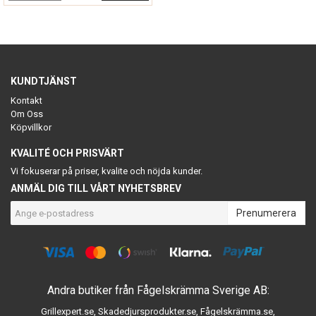
KUNDTJÄNST
Kontakt
Om Oss
Köpvillkor
KVALITÉ OCH PRISVÄRT
Vi fokuserar på priser, kvalite och nöjda kunder.
ANMÄL DIG TILL VÅRT NYHETSBREV
Prenumerera
Andra butiker från Fågelskrämma Sverige AB:
Grillexpert.se
,
Skadedjursprodukter.se
,
Fågelskrämma.se
,