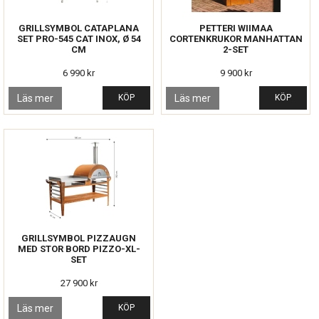
GRILLSYMBOL CATAPLANA
PETTERI WIIMAA
SET PRO-545 CAT INOX, Ø 54
CORTENKRUKOR MANHATTAN
CM
2-SET
6 990 kr
9 900 kr
Läs mer
KÖP
Läs mer
KÖP
GRILLSYMBOL PIZZAUGN
MED STOR BORD PIZZO-XL-
SET
27 900 kr
Läs mer
KÖP