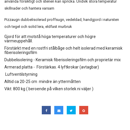
använda försiktigt och stenen kan spricka. Undvik stora temperatur
skillnader och hantera varsam
Pizzaugn dubbelisolerad proffsugn, vedeldad, handgjord i natursten
och tegel och solid lera, eldfast murbruk
Gjord för att motstå höga temperaturer och högre
värmeuppehåll.
Förstärkt med en rostfri stålbåge och helt isolerad med keramisk
fiberisoleringsfilm
Dubbelisolering - Keramisk fiberisoleringsfilm och proprietär mix
Armerad platta - Förstärkas. 4 lyftkrokar (avtagbar)
Luftventilstyrning
Alltid ca 20-25 cm mindre än yttermåtten
Vikt: 800 kg ( beroende på vilken storlek ni väljer )