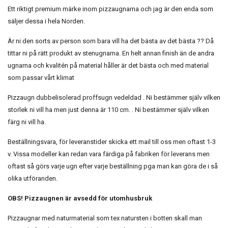
Ett riktigt premium märke inom pizzaugnarna och jag är den enda som
säljer dessa i hela Norden.
Är ni den sorts av person som bara vill ha det bästa av det bästa ?? Då
tittar ni på rätt produkt av stenugnarna. En helt annan finish än de andra
ugnarna och kvalitén på material håller är det bästa och med material
som passar vårt klimat
Pizzaugn dubbelisolerad proffsugn vedeldad . Ni bestämmer själv vilken
storlek ni vill ha men just denna är 110 cm. . Ni bestämmer själv vilken
färg ni vill ha.
Beställningsvara, för leveranstider skicka ett mail till oss men oftast 1-3
v. Vissa modeller kan redan vara färdiga på fabriken för leverans men
oftast så görs varje ugn efter varje beställning pga man kan göra de i så
olika utföranden.
OBS! Pizzaugnen är avsedd för utomhusbruk
Pizzaugnar med naturmaterial som tex natursten i botten skall man