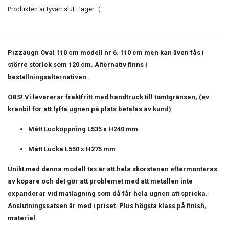
Produkten är tyvärr slut i lager. :(
Pizzaugn Oval 110 cm modell nr 6. 110 cm men kan även fås i
större storlek som 120 cm. Alternativ finns i
beställningsalternativen.
OBS! Vi levererar fraktfritt med handtruck till tomtgränsen, (ev.
kranbil för att lyfta ugnen på plats betalas av kund)
Mått Lucköppning L535 x H240 mm
Mått Lucka L550 x H275 mm
Unikt med denna modell tex är att hela skorstenen eftermonteras
av köpare och det gör att problemet med att metallen inte
expanderar vid matlagning som då får hela ugnen att spricka.
Anslutningssatsen är med i priset. Plus högsta klass på finish,
material.