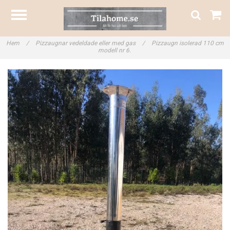
Hem
/
Pizzaugnar vedeldade eller med gas
/
Pizzaugn isolerad 110 cm
modell nr 6.