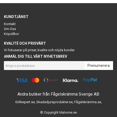
KUNDTJÄNST
Kontakt
Om Oss
Köpvillkor
KVALITÉ OCH PRISVÄRT
Vi fokuserar på priser, kvalite och nöjda kunder.
ANMÄL DIG TILL VÅRT NYHETSBREV
Prenumerera
Andra butiker från Fågelskrämma Sverige AB:
Grillexpert.se
,
Skadedjursprodukter.se
,
Fågelskrämma.se
,
© Copyright tilahome.se
Powered by Quickbutik