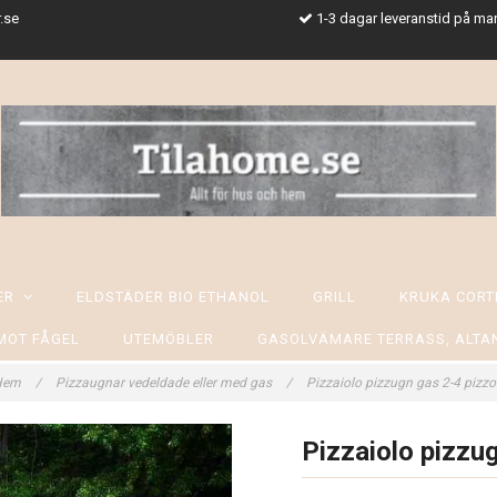
.se
1-3 dagar leveranstid på ma
SER
ELDSTÄDER BIO ETHANOL
GRILL
KRUKA CORT
MOT FÅGEL
UTEMÖBLER
GASOLVÄMARE TERRASS, ALTA
Hem
/
Pizzaugnar vedeldade eller med gas
/
Pizzaiolo pizzugn gas 2-4 pizzo
Pizzaiolo pizzug