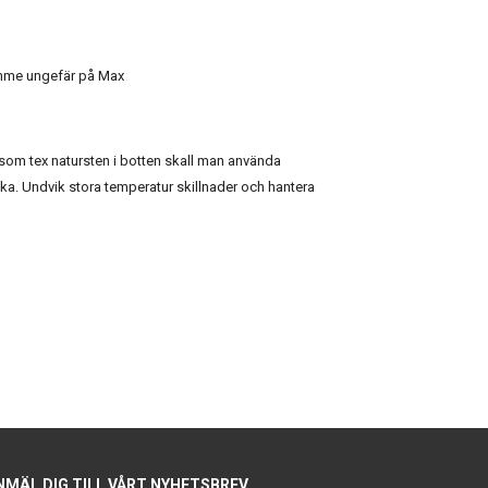
imme ungefär på Max
som tex natursten i botten skall man använda
cka. Undvik stora temperatur skillnader och hantera
NMÄL DIG TILL VÅRT NYHETSBREV