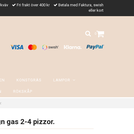
rkväv
Fri frakt över 400 kr
Betala med Faktura, swish
eller kort
0
EN
KONSTGRÄS
LAMPOR
N
RÖKSKÅP
r.
n gas 2-4 pizzor.