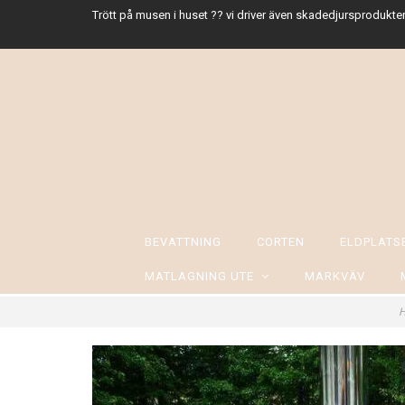
Trött på musen i huset ?? vi driver även skadedjursprodukter
BEVATTNING
CORTEN
ELDPLAT
MATLAGNING UTE
MARKVÄV