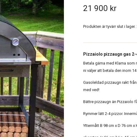
21 900 kr
Produkten är tyvärr slut i lager. :
Pizzaiolo pizzaugn gas 2-
Betala gärna med Klarna som n
ni väljer att betala den inom 14 
Gasoleldad pizzaugn rakt från f
med ved!
Bättre pizzaugn än Pizzaiolo få
Rymmer lätt 2-4 pizzor. Inner
Yttermått B 98 cm x D 76 cm x 