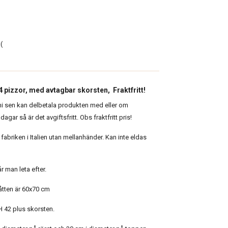
(
4 pizzor,
med avtagbar skorsten,
Fraktfritt!
i sen kan delbetala produkten med eller om
dagar så är det avgiftsfritt. Obs fraktfritt pris!
abriken i Italien utan mellanhänder. Kan inte eldas
r man leta efter.
måtten är 60x70 cm
H 42 plus skorsten.