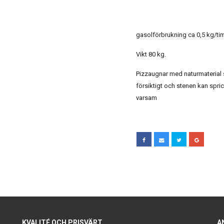
gasolförbrukning ca 0,5 kg/t
Vikt 80 kg.
Pizzaugnar med naturmaterial 
försiktigt och stenen kan spri
varsam
KVALITÉ OCH PRISVÄRT
A