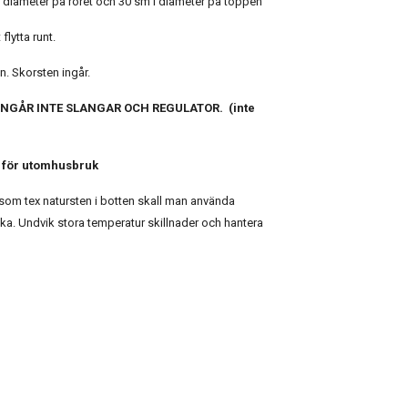
i diameter på röret och 30 sm i diameter på toppen
 flytta runt.
n. Skorsten ingår.
INGÅR INTE SLANGAR OCH REGULATOR. (inte
 för utomhusbruk
som tex natursten i botten skall man använda
cka. Undvik stora temperatur skillnader och hantera