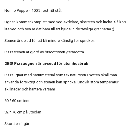
Nonno Peppe = 100% rostfritt stål.
Ugnen kommer komplett med ved-avdelare, skorsten och lucka. Så köp
lite ved och sen är det bara till att bjuda in de trevliga grannarna ;)
Stenen är delad för att bli mindre känslig för sprickor.
Pizzastenen är gjord av biscottisten /terracotta
OBS! Pizzaugnen är avsedd för utomhusbruk
Pizzaugnar med naturmaterial som tex natursten i botten skall man
använda försiktigt och stenen kan spricka. Undvik stora temperatur
skillnader och hantera varsam
60 * 60 cm inne
82 * 76 cm på utsidan
Skorsten ingår