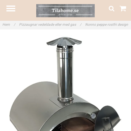
Hem
/
Pizzaugnar vedeldade eller med gas
/
Nonno peppe rostfri design