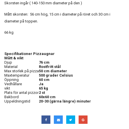
Skorsten ingår ( 140-150 mm diameter på den )
Mått skorsten: 56 cm hög, 15 cm i diameter på röret och 30 cm i
diameter på toppen.
66 kg
Specifikationer Pizzaugnar
Mått & vikt
Djup
76 cm
Material
Rostfritt stål
Max storlek på pizza
50 cm diameter
Maxtemperatur
500 grader Celsius
Öppning
60 cm
Vedhållare
Ja
vikt
65 kg
Plats för antal pizzor
2 st
Bakbord
60x60 cm
Uppeldningstid
20-30 (gärna längre) minuter