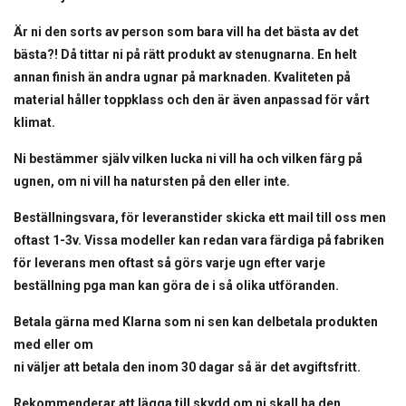
Är ni den sorts av person som bara vill ha det bästa av det
bästa?! Då tittar ni på rätt produkt av stenugnarna. En helt
annan finish än andra ugnar på marknaden. Kvaliteten på
material håller toppklass och den är även anpassad för vårt
klimat.
Ni bestämmer själv vilken lucka ni vill ha och vilken färg på
ugnen, om ni vill ha natursten på den eller inte.
Beställningsvara, för leveranstider skicka ett mail till oss men
oftast 1-3v. Vissa modeller kan redan vara färdiga på fabriken
för leverans men oftast så görs varje ugn efter varje
beställning pga man kan göra de i så olika utföranden.
Betala gärna med Klarna som ni sen kan delbetala produkten
med eller om
ni väljer att betala den inom 30 dagar så är det avgiftsfritt.
Rekommenderar att lägga till skydd om ni skall ha den