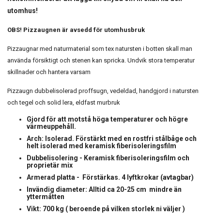
utomhus!
OBS! Pizzaugnen är avsedd för utomhusbruk
Pizzaugnar med naturmaterial som tex natursten i botten skall man
använda försiktigt och stenen kan spricka. Undvik stora temperatur
skillnader och hantera varsam
Pizzaugn dubbelisolerad proffsugn, vedeldad, handgjord i natursten
och tegel och solid lera, eldfast murbruk
Gjord för att motstå höga temperaturer och högre
värmeuppehåll.
Arch: Isolerad. Förstärkt med en rostfri stålbåge och
helt isolerad med keramisk fiberisoleringsfilm
Dubbelisolering - Keramisk fiberisoleringsfilm och
proprietär mix
Armerad platta - Förstärkas. 4 lyftkrokar (avtagbar)
Invändig diameter: Alltid ca 20-25 cm mindre än
yttermåtten
Vikt: 700 kg ( beroende på vilken storlek ni väljer )