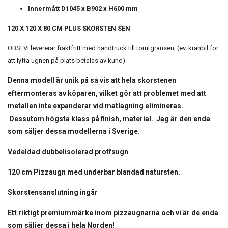
Innermått D1045 x B902 x H600 mm
120 X 120 X 80 CM PLUS SKORSTEN SEN
OBS! Vi levererar fraktfritt med handtruck till tomtgränsen, (ev. kranbil för
att lyfta ugnen på plats betalas av kund)
Denna modell är unik på så vis att hela skorstenen
eftermonteras av köparen, vilket gör att problemet med att
metallen inte expanderar vid matlagning elimineras.
Dessutom högsta klass på finish, material. Jag är den enda
som säljer dessa modellerna i Sverige.
Vedeldad dubbelisolerad proffsugn
120 cm Pizzaugn med underbar blandad natursten.
Skorstensanslutning ingår
Ett riktigt premiummärke inom pizzaugnarna och vi är de enda
som säljer dessa i hela Norden!