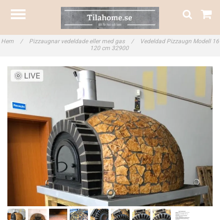
Hem
/
Pizzaugnar vedeldade eller med gas
/
Vedeldad Pizzaugn Modell 16
120 cm 32900