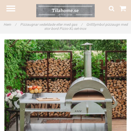
Hem
/
Pizzaugnar vedeldade eller med gas
/
GrillSymbol pizzaugn med
stor bord Pizzo-XL-set-inox