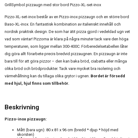
GrillSymbol pizzaugn med stor bord Pizzo-XL-set-inox
Pizzo-XL-set-inox består av en Pizzo-inox pizzaugn och en större bord
Baso-XL-inox.
En fantastisk kombination av italienskt innehåll och
nordisk praktisk design.
De som har ätit pizza gjord i vedeldad ugn vet
vad som väntar!
Pizzorna är klara på några minuter tack vare den höga
temperaturen, som ligger mellan 300-400C.
Förberedelsetabellen låter
dig göra allt förarbete precis bredvid pizzaugnen.
En pizzaugn är inte
bara till för att göra pizzor – den kan baka bröd, ciabatta eller många
olika bröd och brödprodukter.
Tack vare mycket bra isolering och
värmehållning kan du tillaga olika grytor i ugnen.
Bordet är försedd
med hjul, hjul finns som tillbehör.
Beskrivning
Pizzo-inox pizzaugn:
Mått (bara ugn): 80 x 81 x 96 cm (bredd * djup * höjd med
skorsten)