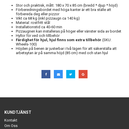
Stor och praktisk, mått: 180 x 70 x 85 cm (bredd * djup * höjd)
Förberedningsbordet med höga kanter är ett bra ställe att
förbereda deg eller pizzor
Vikt ca 68 kg (inkl pizzaugn ca 140 kg)
Material: rostfritt stål
Installationstid ca 40-60 min
Pizzaugnen kan installeras på höger eller vänster sida
av bordet
Hyllor för ved och tillbehör
Färdighet för hjul, hjul finns som extra tillbehör
(SKU:
Wheels-100)
Höjden på benen är justerbar i två lägen för att säkerställa att
arbetsytan är på samma höjd (85 cm) med och utan hjul
KUNDTJÄNST
Kontakt
Om Oss