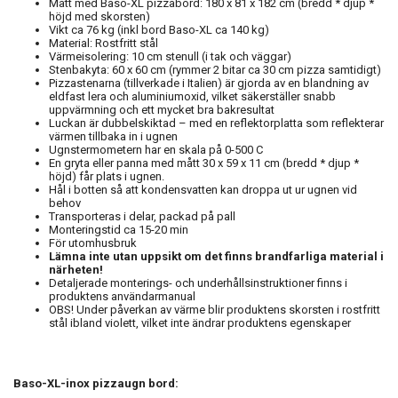
Mått med Baso-XL pizzabord: 180 x 81 x 182 cm (bredd * djup *
höjd med skorsten)
Vikt ca 76 kg (inkl bord Baso-XL ca 140 kg)
Material: Rostfritt stål
Värmeisolering: 10 cm stenull (i tak och väggar)
Stenbakyta: 60 x 60 cm (rymmer 2 bitar ca 30 cm pizza samtidigt)
Pizzastenarna (tillverkade i Italien) är gjorda av en blandning av
eldfast lera och aluminiumoxid, vilket säkerställer snabb
uppvärmning och ett mycket bra bakresultat
Luckan är dubbelskiktad – med en reflektorplatta som reflekterar
värmen tillbaka in i ugnen
Ugnstermometern har en skala på 0-500 C
En gryta eller panna med mått 30 x 59 x 11 cm (bredd * djup *
höjd) får plats i ugnen.
Hål i botten så att kondensvatten kan droppa ut ur ugnen vid
behov
Transporteras i delar, packad på pall
Monteringstid ca 15-20 min
För utomhusbruk
Lämna inte utan uppsikt om det finns brandfarliga material i
närheten!
Detaljerade monterings- och underhållsinstruktioner finns i
produktens användarmanual
OBS!
Under påverkan av värme blir produktens skorsten i rostfritt
stål ibland violett, vilket inte ändrar produktens egenskaper
Baso-XL-inox pizzaugn bord: