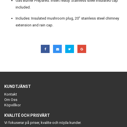
Gas Burner Prepared: Insert ready. Stainless steel insulated cap
included.
Includes: Insulated mushroom plug, 20" stainless steel chimney
extension and rain cap.
KUNDTJÄNST
Kontakt
Om Oss
Köpvillkor
KVALITÉ OCH PRISVÄRT
Vi fokuserar på priser, kvalite och nöjda kunder.