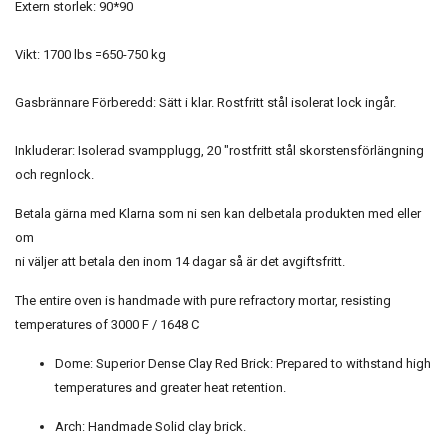
Extern storlek: 90*90
Vikt: 1700 lbs =650-750 kg
Gasbrännare Förberedd: Sätt i klar. Rostfritt stål isolerat lock ingår.
Inkluderar: Isolerad svampplugg, 20 "rostfritt stål skorstensförlängning
och regnlock.
Betala gärna med Klarna som ni sen kan delbetala produkten med eller
om
ni väljer att betala den inom 14 dagar så är det avgiftsfritt.
The entire oven is handmade with pure refractory mortar, resisting
temperatures of 3000 F / 1648 C
Dome: Superior Dense Clay Red Brick: Prepared to withstand high
temperatures and greater heat retention.
Arch: Handmade Solid clay brick.