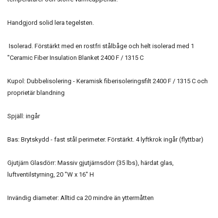
Handgjord solid lera tegelsten.
Isolerad. Förstärkt med en rostfri stålbåge och helt isolerad med 1
"Ceramic Fiber Insulation Blanket 2400 F / 1315 C
Kupol: Dubbelisolering - Keramisk fiberisoleringsfilt 2400 F / 1315 C och
proprietär blandning
Spjäll: ingår
Bas: Brytskydd - fast stål perimeter. Förstärkt. 4 lyftkrok ingår (flyttbar)
Gjutjärn Glasdörr: Massiv gjutjärnsdörr (35 lbs), härdat glas,
luftventilstyrning, 20 "W x 16" H
Invändig diameter: Alltid ca 20 mindre än yttermåtten