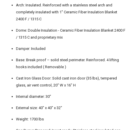
Arch: Insulated. Reinforced with a stainless steel arch and
completely insulated with 1" Ceramic Fiber Insulation Blanket
2400 F / 1315 C
Dome: Double Insulation - Ceramic Fiber Insulation Blanket 2400 F
/ 1315 C and proprietary mix
Damper: Included
Base: Break proof – solid steel perimeter. Reinforced. 4 lifting
hooks included ( Removable )
Cast Iron Glass Door: Solid cast iron door (35 lbs), tempered
glass, air vent control, 20" W x 16" H
Internal diameter: 30"
External size: 40" x 40" x 32"
Weight: 1700 lbs