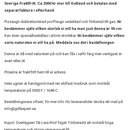
Sverige Fraktfritt. Ca 2000 kr mer till Gotland och betalas med
separat faktura i efterhand.
Pizzaugn dubbelisolerad proffsugn vedeldad och förbered till gas.
Ni
bestämmer själv vilken storlek ni vill ha men just denna är 90 cm
.
Kan även specialbeställas i större storlekar.
Ni bestämmer själv vilken
sorts natursten ni vill ha på. Meddela oss det i beställningen.
Denna är då med natursten på och kan fås i valfri färg men vanligast är
svart eller vit
Priserna är fraktfritt hem till er adress.
Hela ugnen är handgjord med ren eldfast murbruk som motstår
temperaturer på 3000 F / 1648 C
Beställningsvara oftast, för mer info för leveranstider skicka ett mail på
info@grillexpert.se
Kupol: Överlägsen Tät Lera Röd Tegel: Förberedd att motstå höga
temperaturer och större värmeuppehåll.