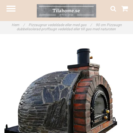
Hem
/
Pizzaugnar vedeldade eller med gas
/
90 cm Pizzaugn
dubbelisolerad proffsugn vedeldad eller till gas med natursten