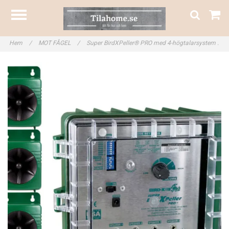
Hem
/
MOT FÅGEL
/
Super BirdXPeller® PRO med 4-högtalarsystem .