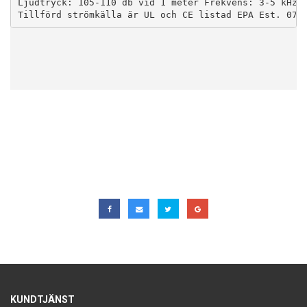
Ljudtryck: 105-110 db vid 1 meter Frekvens: 3-5 kHz Ö
Tillförd strömkälla är UL och CE listad EPA Est. 075
KUNDTJÄNST