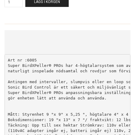
LÄGG I KORGEN
Art nr :6005

Super BirdXPeller® PROs har 4-högtalarsystem som avlä
naturligt inspelade nödsamtal och rovdjur som förvirr
Antingen med intervaller, slumpvis eller en loop som 
Sonic Bird Control är ett säkert och miljövänligt sät
Super BirdXPeller® PROs anpassningsbara inställningar
gör enheten lätt att använda och använda.

Mått: Styrenhet 9 "x 9" x 5,25 ", högtalare 4" x 4 "x
Boksdimensioner: 19 "x 13" x 7 "/ fraktvikt: 12 lbs H
Täckning: Upp till sex hektar Strömkrav: 110v eller 2
(110vAC adapter ingår ej, batteri ingår ej) 110v, 220