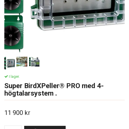
I lager.
Super BirdXPeller® PRO med 4-
högtalarsystem .
11 900 kr