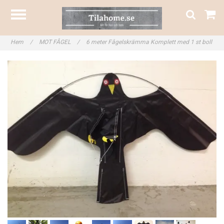
Hem
/
MOT FÅGEL
/
6 meter Fågelskrämma Komplett med 1 st boll