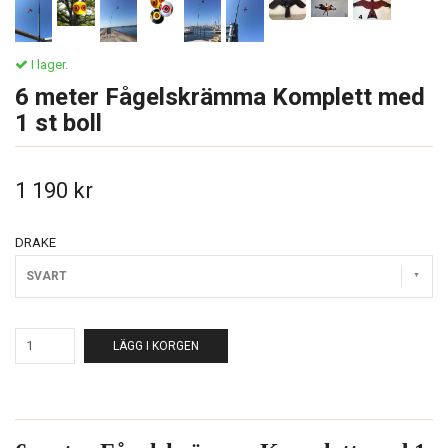
I lager.
6 meter Fågelskrämma Komplett med
1 st boll
1 190 kr
DRAKE
SVART
LÄGG I KORGEN