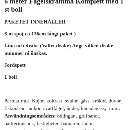
6 meter Fågelskrämma Komplett med 1
st boll
PAKETET INNEHÅLLER
6 m spö( ca 136cm långt paket )
Lina och drake (Valfri drake) Ange vilken drake
nummer ni önskas.
Jordspett
1 boll
Perfekt mot Kajor, koltrast, svalor, gäss, kråkor, duvor,
fiskmåsar, ankor, svartfågel, änder, kanadagäss, m.m.
Användningsområden:
odlingar , golfbanor,
parkeringshus, fastigheter, hangarer, lador,