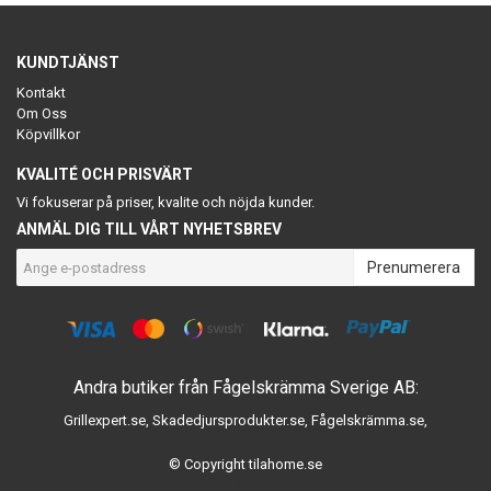
KUNDTJÄNST
Kontakt
Om Oss
Köpvillkor
KVALITÉ OCH PRISVÄRT
Vi fokuserar på priser, kvalite och nöjda kunder.
ANMÄL DIG TILL VÅRT NYHETSBREV
Prenumerera
Andra butiker från Fågelskrämma Sverige AB:
Grillexpert.se
,
Skadedjursprodukter.se
,
Fågelskrämma.se
,
© Copyright tilahome.se
Powered by Quickbutik