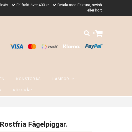
rkväv
Fri frakt över 400 kr
Betala med Faktura, swish
eller kort
0
EN
KONSTGRÄS
LAMPOR
N
RÖKSKÅP
Rostfria Fågelpiggar.