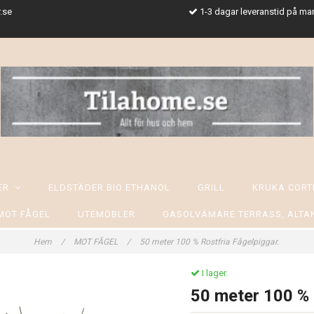
.se
1-3 dagar leveranstid på ma
SER
ELDSTÄDER BIO ETHANOL
GRILL
KRUKA CORT
MOT FÅGEL
UTEMÖBLER
GASOLVÄMARE TERRASS, ALTA
Hem
/
MOT FÅGEL
/
50 meter 100 % Rostfria Fågelpiggar.
I lager.
50 meter 100 % 