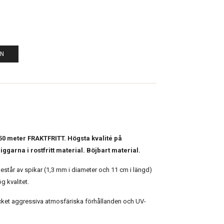
EN
 50 meter FRAKTFRITT. Högsta kvalité på
garna i rostfritt material. Böjbart material.
står av spikar (1,3 mm i diameter och 11 cm i längd)
ög kvalitet.
cket aggressiva atmosfäriska förhållanden och UV-