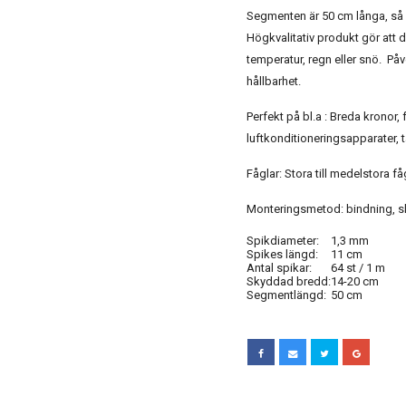
Segmenten är 50 cm långa, så a
Högkvalitativ produkt gör att 
temperatur, regn eller snö. Påv
hållbarhet.
Perfekt på bl.a : Breda kronor, 
luftkonditioneringsapparater, t
Fåglar: Stora till medelstora f
Monteringsmetod: bindning, sk
Spikdiameter:
1,3 mm
Spikes längd:
11 cm
Antal spikar:
64 st / 1 m
Skyddad bredd:
14-20 cm
Segmentlängd:
50 cm