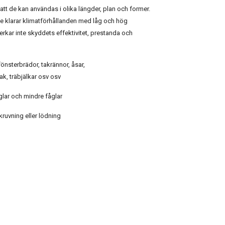
tt de kan användas i olika längder, plan och former.
de klarar klimatförhållanden med låg och hög
erkar inte skyddets effektivitet, prestanda och
fönsterbrädor, takrännor, åsar,
ak, träbjälkar osv osv
åglar och mindre fåglar
ruvning eller lödning