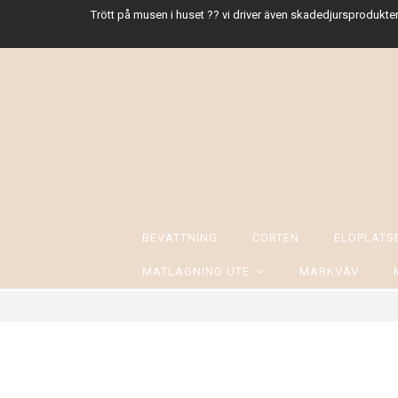
Trött på musen i huset ?? vi driver även skadedjursprodukter
BEVATTNING
CORTEN
ELDPLAT
MATLAGNING UTE
MARKVÄV