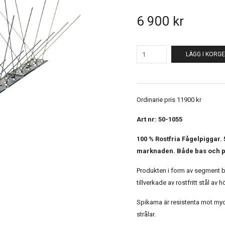
6 900 kr
LÄGG I KORG
Ordinarie pris 11900 kr
Art nr: 50-1055
100 % Rostfria Fågelpiggar.
marknaden. Både bas och pig
Produkten i form av segment be
tillverkade av rostfritt stål av h
Spikarna är resistenta mot my
strålar.