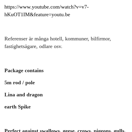
https://www.youtube.com/watch?v=v7-
hKuOT1IM&feature=youtu.be
Referenser är många hotell, kommuner, bilfirmor,
fastighetsägare, odlare osv.
Package contains
5m rod / pole
Lina and dragon
earth Spike
Perfect against swallows, geese, crows, pigeons, gulls,