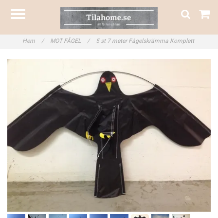
Hem
/
MOT FÅGEL
/
5 st 7 meter Fågelskrämma Komplett