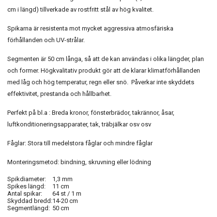
cm i längd) tillverkade av rostfritt stål av hög kvalitet.
Spikarna är resistenta mot mycket aggressiva atmosfäriska
förhållanden och UV-strålar.
Segmenten är 50 cm långa, så att de kan användas i olika längder, plan
och former. Högkvalitativ produkt gör att de klarar klimatförhållanden
med låg och hög temperatur, regn eller snö. Påverkar inte skyddets
effektivitet, prestanda och hållbarhet.
Perfekt på bl.a : Breda kronor, fönsterbrädor, takrännor, åsar,
luftkonditioneringsapparater, tak, träbjälkar osv osv
Fåglar: Stora till medelstora fåglar och mindre fåglar
Monteringsmetod: bindning, skruvning eller lödning
Spikdiameter:
1,3 mm
Spikes längd:
11 cm
Antal spikar:
64 st / 1 m
Skyddad bredd:
14-20 cm
Segmentlängd:
50 cm