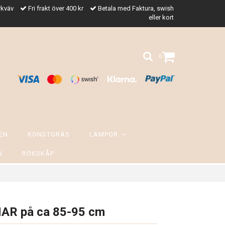
rkväv
Fri frakt över 400 kr
Betala med Faktura, swish
eller kort
0
EN
KONSTGRÄS
LAMPOR
N
RÖKSKÅP
AR på ca 85-95 cm