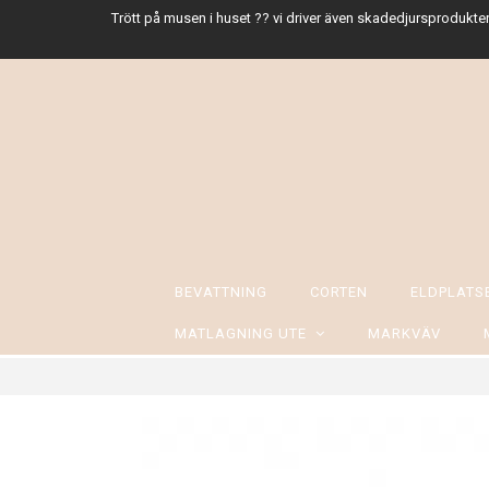
Trött på musen i huset ?? vi driver även skadedjursprodukter
BEVATTNING
CORTEN
ELDPLAT
MATLAGNING UTE
MARKVÄV