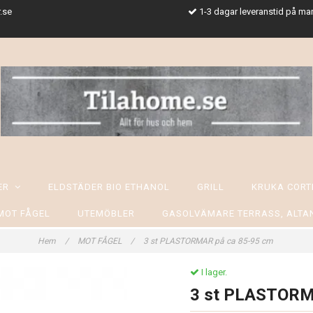
.se
1-3 dagar leveranstid på ma
SER
ELDSTÄDER BIO ETHANOL
GRILL
KRUKA CORT
MOT FÅGEL
UTEMÖBLER
GASOLVÄMARE TERRASS, ALTA
Hem
/
MOT FÅGEL
/
3 st PLASTORMAR på ca 85-95 cm
I lager.
3 st PLASTORM