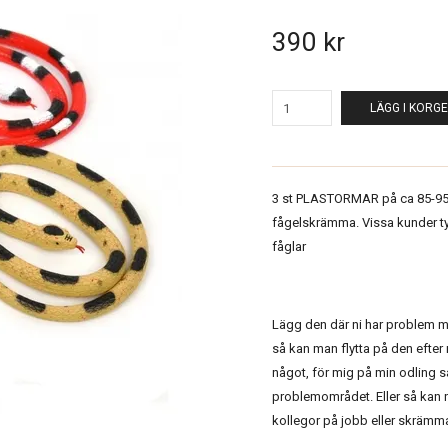
390 kr
LÄGG I KORG
3 st PLASTORMAR på ca 85-95
fågelskrämma. Vissa kunder ty
fåglar
Lägg den där ni har problem m
så kan man flytta på den efter
något, för mig på min odling 
problemområdet. Eller så kan n
kollegor på jobb eller skrämma 