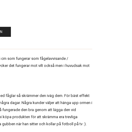
EN
 cm som fungerar som fågelavvisande /
cker det fungerar mot vilt också men i huvudsak mot
ed fåglar så skrämmer den iväg dem. För bäst effekt
 några dagar. Några kunder väljer att hänga upp ormen i
så fungerade den bra genom att lägga den vid
i köpa produkten för att skrämma era trevliga
gubben när han sitter och kollar på fotboll på tv :).