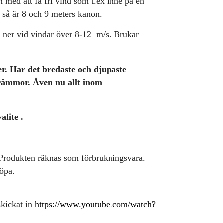
med att få fri vind som t.ex inne på en
s så är 8 och 9 meters kanon.
as ner vid vindar över 8-12 m/s. Brukar
r. Har det bredaste och djupaste
krämmor. Även nu allt inom
lite .
rodukten räknas som förbrukningsvara.
köpa.
skickat in
https://www.youtube.com/watch?