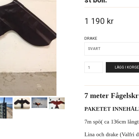
st boll.
1 190 kr
DRAKE
SVART
LÄGG I KORG
7 meter Fågelsk
PAKETET INNEHÅL
7m spö( ca 136cm långt
Lina och drake (Valfri 