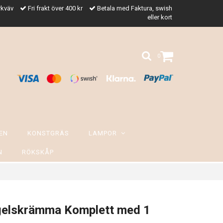
rkväv
Fri frakt över 400 kr
Betala med Faktura, swish
eller kort
0
EN
KONSTGRÄS
LAMPOR
N
RÖKSKÅP
ågelskrämma Komplett med 1