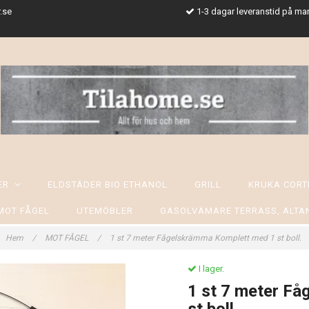
.se
1-3 dagar leveranstid på ma
SER
ELDSTÄDER BIO ETHANOL
GRILL
KRUKA CORT
MOT FÅGEL
UTEMÖBLER
GASOLVÄMARE TERRASS, ALTA
Hem
/
MOT FÅGEL
/
1 st 7 meter Fågelskrämma Komplett med 1 st boll.
I lager.
1 st 7 meter F