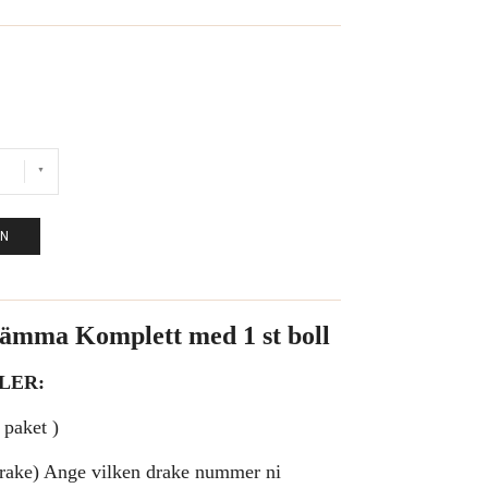
EN
rämma Komplett med 1 st boll
LER:
 paket )
drake) Ange vilken drake nummer ni