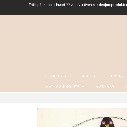
Trött på musen i huset ?? vi driver även skadedjursprodukter
BEVATTNING
CORTEN
ELDPLAT
MATLAGNING UTE
MARKVÄV