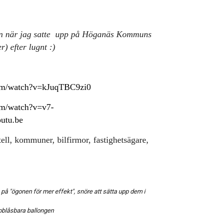
ån när jag satte upp på Höganäs Kommuns
r) efter lugnt :)
com/watch?v=kJuqTBC9zi0
om/watch?v=v7-
utu.be
ell, kommuner, bilfirmor, fastighetsägare,
 på "ögonen för mer effekt", snöre att sätta upp dem i
ppblåsbara ballongen