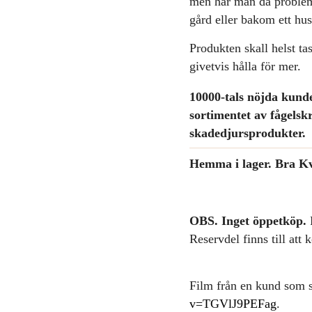
men har man då problem 
gård eller bakom ett hu
Produkten skall helst t
givetvis hålla för mer.
10000-tals nöjda kunde
sortimentet av fågels
skadedjursprodukter.
Hemma i lager. Bra Kva
OBS. Inget öppetköp.
P
Reservdel finns till att 
Film från en kund som 
v=TGVlJ9PEFag
.