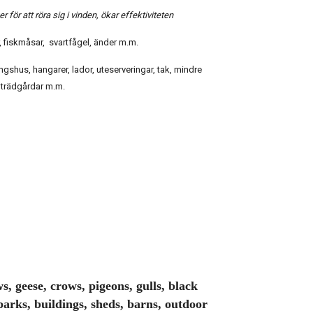
 för att röra sig i vinden, ökar effektiviteten
r, fiskmåsar, svartfågel, änder m.m.
shus, hangarer, lador, uteserveringar, tak, mindre
 trädgårdar m.m.
s, geese, crows, pigeons, gulls, black
parks, buildings, sheds, barns, outdoor