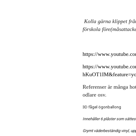
Kolla gärna klippet fr
förskola före(måsattacke
https://www.youtube.
https://www.youtube.c
hKuOT1IM&feature=yo
Referenser är många hot
odlare osv.
3D fågel ögonballong
Innehåller 6 plåster som sättes
Grymt väderbeständig vinyl, u