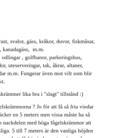
ast, svalor, gäss, kråkor, duvor, fiskmåsar,
r, kanadagäss, m.m.
:
odlingar , golfbanor, parkeringshus,
or, uteserveringar, tak, åkrar, altaner,
ar m.m. Fungerar även mot vilt som blir
kt.
krämmer lika bra i "slagt" tillstånd :)
elskrämmorna ? Jo för att få så fria vindar
räcker en 5 meters men vissa måste ha så
 nackdelen med höga fågelskrämmor att
liga. 5 till 7 meters är den vanliga höjden