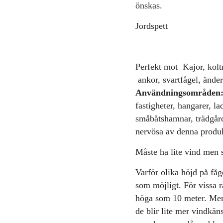
önskas.
Jordspett
Perfekt mot Kajor, koltr
ankor, svartfågel, ände
Användningsområden
fastigheter, hangarer, lad
småbåtshamnar, trädgård
nervösa av denna produ
Måste ha lite vind men s
Varför olika höjd på fåg
som möjligt. För vissa 
höga som 10 meter. Men
de blir lite mer vindkäns