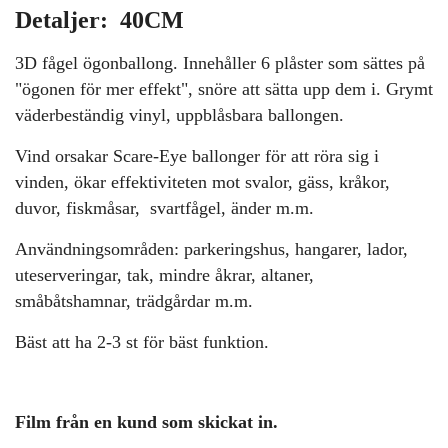
Detaljer: 40CM
3D fågel ögonballong.
Innehåller 6 plåster som sättes på
"ögonen för mer effekt", snöre att sätta upp dem i.
Grymt
väderbeständig vinyl, uppblåsbara ballongen.
Vind orsakar Scare-Eye ballonger för att röra sig i
vinden, ökar effektiviteten m
ot svalor, gäss, kråkor,
duvor, fiskmåsar, svartfågel, änder m.m.
Användningsområden: parkeringshus, hangarer, lador,
uteserveringar, tak, mindre åkrar, altaner,
småbåtshamnar, trädgårdar m.m.
Bäst att ha 2-3 st för bäst funktion.
Film från en kund som skickat in.