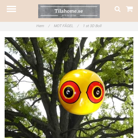
Hem
/
MOT FÅGEL
/
1 st 3D Boll