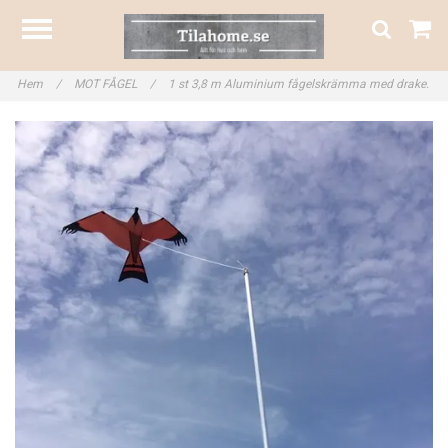
Hem
/
MOT FÅGEL
/
1 st 3,8 m Aluminium fågelskrämma med drake.