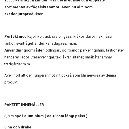
10000-tals nöjda kunder. Har det bredaste och djupaste
sortimentet av fågelskrämmor. Även nu allt inom
skadedjursprodukter.
Perfekt mot
Kajor, koltrast, svalor, gäss, kråkor, duvor, fiskmåsar,
ankor, svartfågel, änder, kanadagäss, m.m.
Användningsområden
:odlingar , golfbanor, parkeringshus, fastigheter,
hangarer, lador, uteserveringar, tak, åkrar, altaner, småbåtshamnar,
trädgårdar m.m.
Även hört att den fungerar mot vilt också som blir nervösa av denna
produkt.
PAKETET INNEHÅLLER
3,8 m spö i aluminium ( ca 136cm långt paket )
Lina och drake