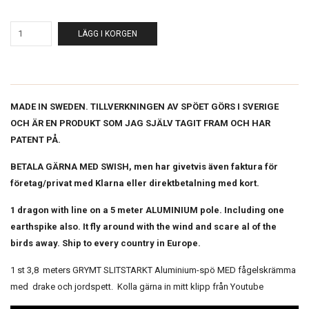
LÄGG I KORGEN
MADE IN SWEDEN. TILLVERKNINGEN AV SPÖET GÖRS I SVERIGE
OCH ÄR EN PRODUKT SOM JAG SJÄLV TAGIT FRAM OCH HAR
PATENT PÅ.
BETALA GÄRNA MED SWISH, men har givetvis även faktura för
företag/privat med Klarna eller direktbetalning med kort.
1 dragon with line on a 5 meter ALUMINIUM pole. Including one
earthspike also. It fly around with the wind and scare al of the
birds away. Ship to every country in Europe.
1 st 3,8 meters GRYMT SLITSTARKT Aluminium-spö MED fågelskrämma
med drake och jordspett. Kolla gärna in mitt klipp från Youtube