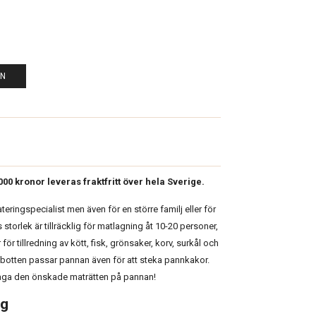
EN
0
000 kronor leveras fraktfritt över hela Sverige.
ringspecialist men även för en större familj eller för
 storlek är tillräcklig för matlagning åt 10-20 personer,
ör tillredning av kött, fisk, grönsaker, korv, surkål och
lat botten passar pannan även för att steka pannkakor.
laga den önskade maträtten på pannan!
ng