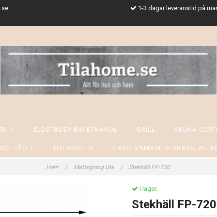
.se
1-3 dagar leveranstid på ma
SER
ELDSTÄDER BIO ETHANOL
GRILL
KRUKA CORT
MOT FÅGEL
UTEMÖBLER
GASOLVÄMARE TERRASS, ALTA
Hem
/
Matlagning Ute
/
Stekhäll FP-720
I lager.
Stekhäll FP-720