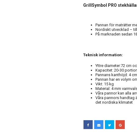
GrillSymbol PRO stekhälla
Pannan för maträtter me
Nordiskt utvecklad – til
På marknaden sedan 18 
Teknisk information:
Yttre diameter:72 cm o
Kapacitet: 20-30 portion
Pannans kanthöjd: 4 c
Pannan har en volym om 
Vikt: 15 kg
Material: 4 mm varmvals
Våra pannor kan alla an
Våra pannors handtag ä
det nordiska klimatet