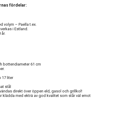
rnas fördelar:
d volym – Paella t.ex.
lverkas i Estland.
år.
ch bottendiameter 61 cm
er.
m
17 liter
at stål
vändas direkt över öppen eld, gasol och grillkol!
r klädda med ekträ av god kvalitet som står väl emot