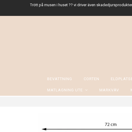
Trött på musen i huset ?? vi driver även skadedjursprodukter
BEVATTNING
CORTEN
ELDPLAT
MATLAGNING UTE
MARKVÄV