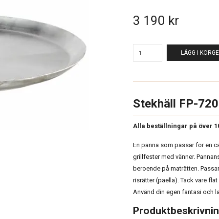
3 190 kr
LÄGG I KORG
Stekhäll FP-72
Alla beställningar på över 1
En panna som passar för en cate
grillfester med vänner. Pannans
beroende på maträtten. Passar f
risrätter (paella). Tack vare f
Använd din egen fantasi och 
Produktbeskrivni