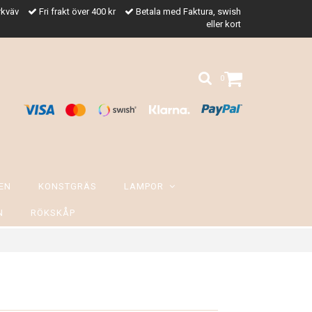
rkväv
Fri frakt över 400 kr
Betala med Faktura, swish
eller kort
0
EN
KONSTGRÄS
LAMPOR
N
RÖKSKÅP