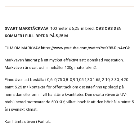
SVART MARKTÄCKVÄV
: 100 meter x 5,25 m bred.
OBS OBS DEN
KOMMER I FULL BREDD PÅ 5,25 M
FILM OM MARKVÄV
https://www.youtube.com/watch?v=X88-RlpAcGk
Markväven hindrar på ett mycket effektivt sätt oönskad vegetation.
Markväven är svart och innehåller 100g material/m2.
Finns även att beställa i 0,6 .0,75.0,8. 0,9.1,05.1,30 1.65, 2.10, 3.30, 4.20
samt 5.25 m= kontakta för offert tack om det inte finns upplagd på
hemsidan eller om ni vill ha större kvantiteter. Den svarta väven är UV-
stabiliserad motsvarande 500 KLY, vilket innebär att den bör hålla minst 5
år i svenskt klimat.
Kan hämtas även i Farhult.