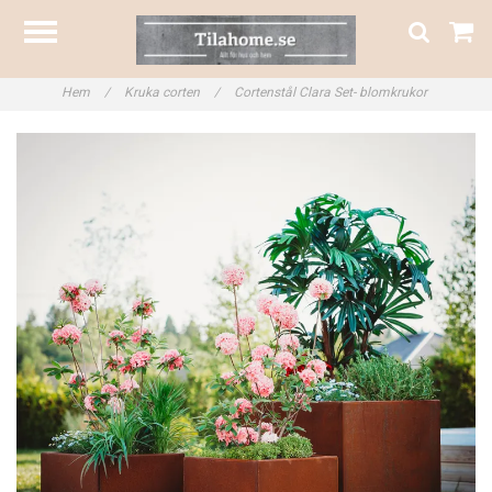
Hem
/
Kruka corten
/
Cortenstål Clara Set- blomkrukor