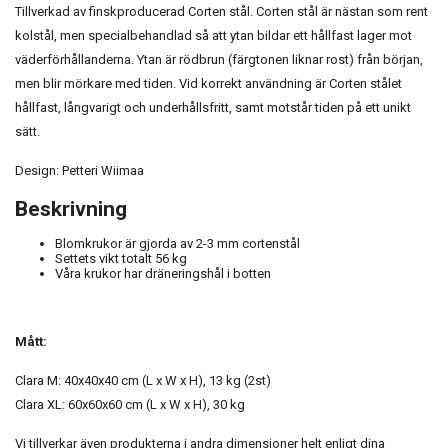
Tillverkad av finskproducerad Corten stål. Corten stål är nästan som rent
kolstål, men specialbehandlad så att ytan bildar ett hållfast lager mot
väderförhållanderna. Ytan är rödbrun (färgtonen liknar rost) från början,
men blir mörkare med tiden. Vid korrekt användning är Corten stålet
hållfast, långvarigt och underhållsfritt, samt motstår tiden på ett unikt
sätt.
Design: Petteri Wiimaa
Beskrivning
Blomkrukor är gjorda av 2-3 mm cortenstål
Settets vikt totalt 56 kg
Våra krukor har dräneringshål i botten
Mått:
Clara M: 40x40x40 cm (L x W x H), 13 kg (2st)
Clara XL: 60x60x60 cm (L x W x H), 30 kg
Vi tillverkar även produkterna i andra dimensioner helt enligt dina