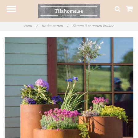
Hem
/
Kruka corten
/
Sisters 3 st corten krukor