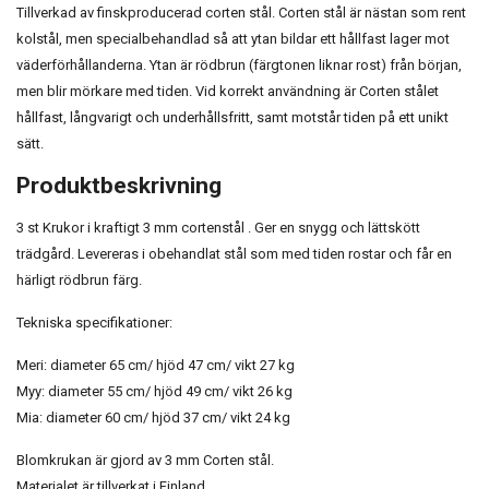
Tillverkad av finskproducerad corten stål. Corten stål är nästan som rent
kolstål, men specialbehandlad så att ytan bildar ett hållfast lager mot
väderförhållanderna. Ytan är rödbrun (färgtonen liknar rost) från början,
men blir mörkare med tiden. Vid korrekt användning är Corten stålet
hållfast, långvarigt och underhållsfritt, samt motstår tiden på ett unikt
sätt.
Produktbeskrivning
3 st Krukor i kraftigt 3 mm cortenstål . Ger en snygg och lättskött
trädgård. Levereras i obehandlat stål som med tiden rostar och får en
härligt rödbrun färg.
Tekniska specifikationer:
Meri: diameter 65 cm/ hjöd 47 cm/ vikt 27 kg
Myy: diameter 55 cm/ hjöd 49 cm/ vikt 26 kg
Mia: diameter 60 cm/ hjöd 37 cm/ vikt 24 kg
Blomkrukan är gjord av 3 mm Corten stål.
Materialet är tillverkat i Finland.