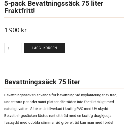
5-pack Bevattningssäck 75 liter
Fraktfritt!
1 900 kr
LÄGG I KORGEN
Bevattningssäck 75 liter
Bevattningssäcken används för bevattning vid nyplanteringar av träd,
under torra perioder samt platser där träden inte för tillräckligt med
naturligt vatten. Säcken är tillverkad i kraftig PVC med UV skydd.
Betvattningssäcken fästes runt ett träd med en kraftig dragkjedja
fastsydd med dubbla sömmar vid grövre träd kan man med fördel