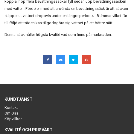
koppla ihop flera bevattningssäckar fyll sedan upp bevattningssäcken
med vatten. Fördelen med att använda en bevattningssäck är att säcken
släpper ut vattnet droppvis under en längre period 4 - 8 timmar vilket får
till följd att träden kan tillgodogöra sig vattnet på ett bättre sätt.
Denna säck håller högsta kvalité vad som finns på marknaden.
KUNDTJÄNST
Kontakt
Om Oss
Köpvillkor
KVALITÉ OCH PRISVÄRT