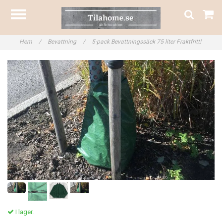
Hem
/
Bevattning
/
5-pack Bevattningssäck 75 liter Fraktfritt!
I lager.